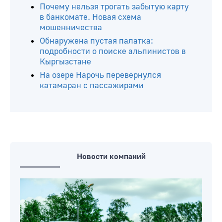
14 пьяных водителей и 33
бесправника задержали в
Могилевской области за выходные
Житель Минского района отдал
мошенникам около 280 тысяч рублей
Почему нельзя трогать забытую карту
в банкомате. Новая схема
мошенничества
Обнаружена пустая палатка:
подробности о поиске альпинистов в
Кыргызстане
На озере Нарочь перевернулся
катамаран с пассажирами