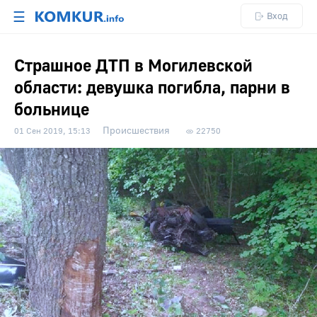
☰
Вход
Страшное ДТП в Могилевской
области: девушка погибла, парни в
больнице
Происшествия
01 Сен 2019, 15:13
22750