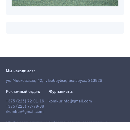
Мы находимся:
ул. Московская, 42, г. Бобруйск, Беларусь, 213826
Рекламный отдел:
Журналисты:
+375 (225) 72-01-16
komkurinfo@gmail.com
+375 (225) 77-79-88
rkomkur@gmail.com
18+ Все права защищены. Любое копирование, перепечатка или
последующее распространение информации и материалов
komkur.info
,