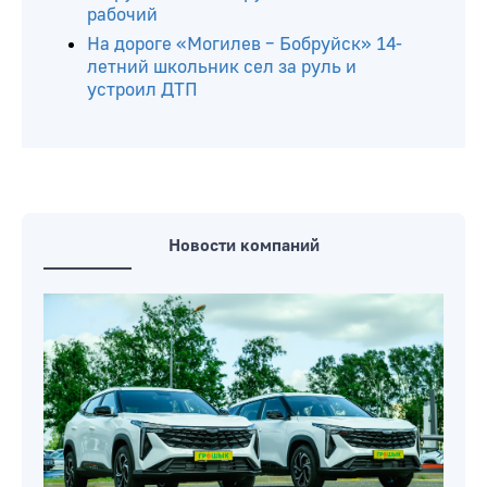
На Березине под Бобруйском
очевидцы спасли тонувшего рыбака
В частном доме Быхова обнаружены
тела троих человек без признаков
насильственной смерти
На руднике «Беларуськалия» погиб
рабочий
На дороге «Могилев – Бобруйск» 14-
летний школьник сел за руль и
устроил ДТП
Новости компаний