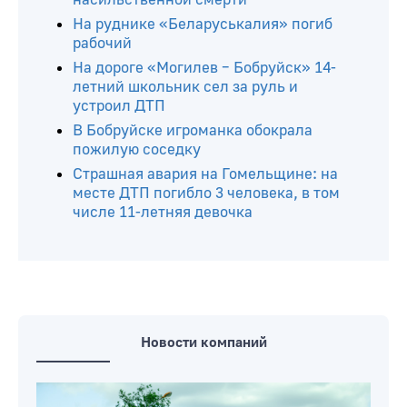
Читайте ещё
В частном доме Быхова обнаружены
тела троих человек без признаков
насильственной смерти
На руднике «Беларуськалия» погиб
рабочий
На дороге «Могилев – Бобруйск» 14-
летний школьник сел за руль и
устроил ДТП
В Бобруйске игроманка обокрала
пожилую соседку
Страшная авария на Гомельщине: на
месте ДТП погибло 3 человека, в том
числе 11-летняя девочка