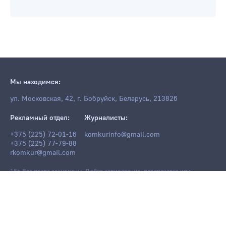
Мы находимся:
ул. Московская, 42, г. Бобруйск, Беларусь, 213826
Рекламный отдел:
Журналисты:
+375 (225) 72-01-16
komkurinfo@gmail.com
+375 (225) 77-79-88
rkomkur@gmail.com
18+ Все права защищены. Любое копирование, перепечатка или
последующее распространение информации и материалов
komkur.info
,
в том числе с использованием компьютерных средств, запрещено без
письменного разрешения редакции.