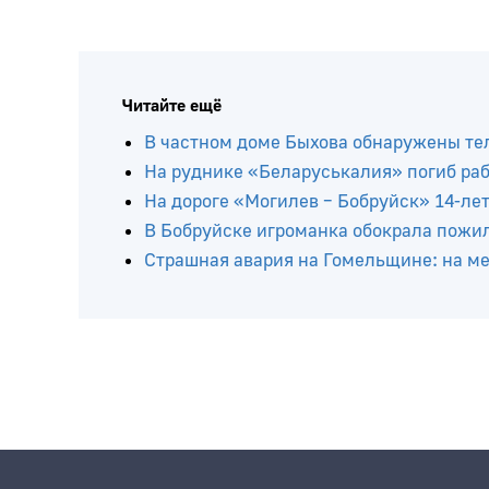
Читайте ещё
В частном доме Быхова обнаружены тел
На руднике «Беларуськалия» погиб ра
На дороге «Могилев – Бобруйск» 14-ле
В Бобруйске игроманка обокрала пожи
Страшная авария на Гомельщине: на мес