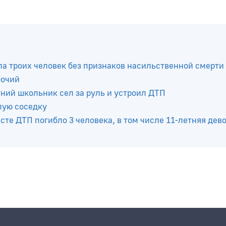
а троих человек без признаков насильственной смерти
бочий
тний школьник сел за руль и устроил ДТП
лую соседку
те ДТП погибло 3 человека, в том числе 11-летняя дев