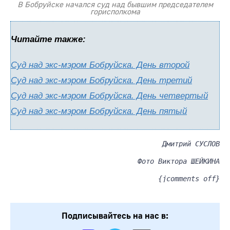
В Бобруйске начался суд над бывшим председателем
горисполкома
Читайте также:
Суд над экс-мэром Бобруйска. День второй
Суд над экс-мэром Бобруйска. День третий
Суд над экс-мэром Бобруйска. День четвертый
Суд над экс-мэром Бобруйска. День пятый
Дмитрий СУСЛОВ
Фото Виктора ШЕЙКИНА
{jcomments off}
Подписывайтесь на нас в: