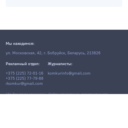
Мы находимся:
ул. Московская, 42, г. Бобруйск, Беларусь, 213826
Рекламный отдел:
Журналисты:
+375 (225) 72-01-16
komkurinfo@gmail.com
+375 (225) 77-79-88
rkomkur@gmail.com
18+ Все права защищены. Любое копирование, перепечатка или
последующее распространение информации и материалов
komkur.info
,
в том числе с использованием компьютерных средств, запрещено без
письменного разрешения редакции.