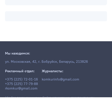
Мы находимся:
ул. Московская, 42, г. Бобруйск, Беларусь, 213826
Рекламный отдел:
Журналисты:
+375 (225) 72-01-16
komkurinfo@gmail.com
+375 (225) 77-79-88
rkomkur@gmail.com
18+ Все права защищены. Любое копирование, перепечатка или
последующее распространение информации и материалов
komkur.info
,
в том числе с использованием компьютерных средств, запрещено без
письменного разрешения редакции.