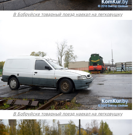
В Бобруйске товарный поезд наехал на легковушку
В Бобруйске товарный поезд наехал на легковушку