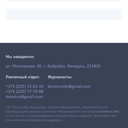
Мы находимся:
ул. Московская, 42, г. Бобруйск, Беларусь, 213826
Рекламный отдел:
Журналисты:
+375 (225) 72-01-16
komkurinfo@gmail.com
+375 (225) 77-79-88
rkomkur@gmail.com
18+ Все права защищены. Любое копирование, перепечатка или
последующее распространение информации и материалов
komkur.info
,
в том числе с использованием компьютерных средств, запрещено без
письменного разрешения редакции.