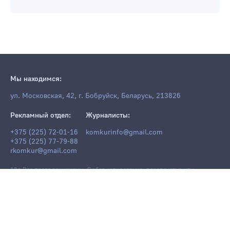
Мы находимся:
ул. Московская, 42, г. Бобруйск, Беларусь, 213826
Рекламный отдел:
Журналисты:
+375 (225) 72-01-16
komkurinfo@gmail.com
+375 (225) 77-79-88
rkomkur@gmail.com
18+ Все права защищены. Любое копирование, перепечатка или
последующее распространение информации и материалов
komkur.info
,
в том числе с использованием компьютерных средств, запрещено без
письменного разрешения редакции.