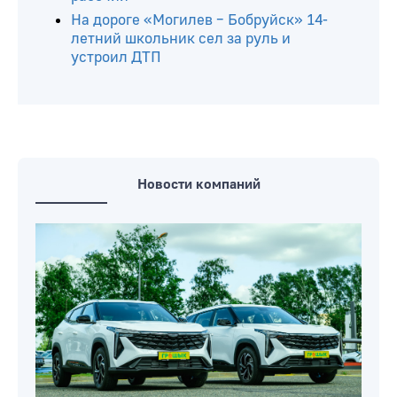
очевидцы спасли тонувшего рыбака
В частном доме Быхова обнаружены
тела троих человек без признаков
насильственной смерти
На руднике «Беларуськалия» погиб
рабочий
На дороге «Могилев – Бобруйск» 14-
летний школьник сел за руль и
устроил ДТП
Новости компаний