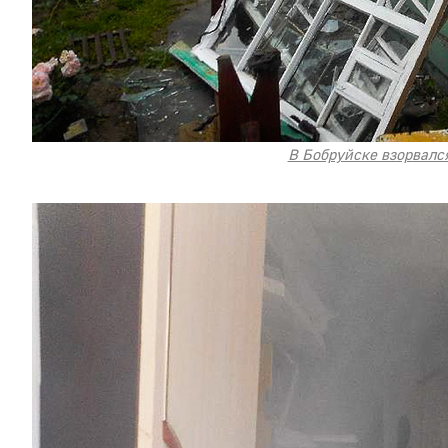
В Бобруйске взорвалс