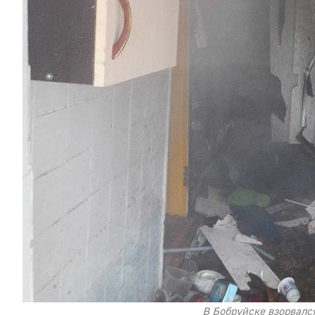
В Бобруйске взорвалс