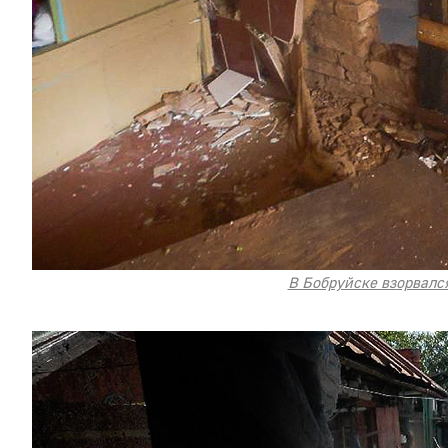
В Бобруйске взорвалс