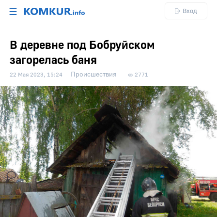
☰
Вход
В деревне под Бобруйском
загорелась баня
Происшествия
22 Мая 2023, 15:24
2771