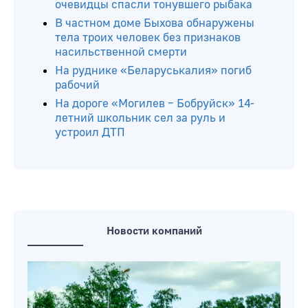
Читайте ещё
В Белыничском районе погиб
мотоциклист после столкновения с
КАМАЗом
На Березине под Бобруйском
очевидцы спасли тонувшего рыбака
В частном доме Быхова обнаружены
тела троих человек без признаков
насильственной смерти
На руднике «Беларуськалия» погиб
рабочий
На дороге «Могилев – Бобруйск» 14-
летний школьник сел за руль и
устроил ДТП