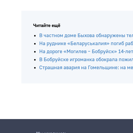
Читайте ещё
В частном доме Быхова обнаружены тел
На руднике «Беларуськалия» погиб ра
На дороге «Могилев – Бобруйск» 14-ле
В Бобруйске игроманка обокрала пожи
Страшная авария на Гомельщине: на мес