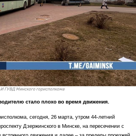
АИ ГУВД Минского горисполкома
одителю стало плохо во время движения.
исполкома, сегодня, 26 марта, утром 44-летний
проспекту Дзержинского в Минске, на пересечении с
 встречного движения и далее – за пределы проезжей