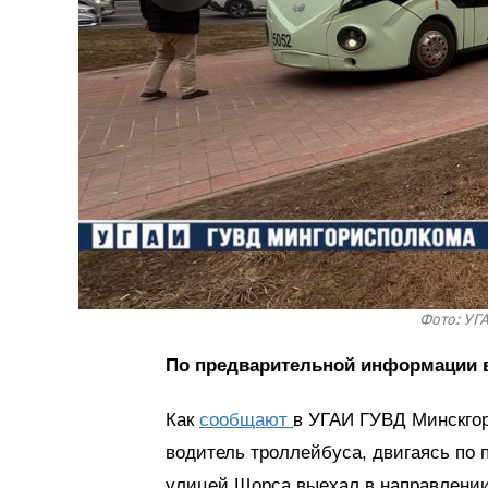
Фото: УГ
По предварительной информации в
Как
сообщают
в УГАИ ГУВД Минскгор
водитель троллейбуса, двигаясь по 
улицей Щорса выехал в направлении