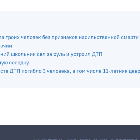
а троих человек без признаков насильственной смерти
бочий
тний школьник сел за руль и устроил ДТП
лую соседку
те ДТП погибло 3 человека, в том числе 11-летняя дев