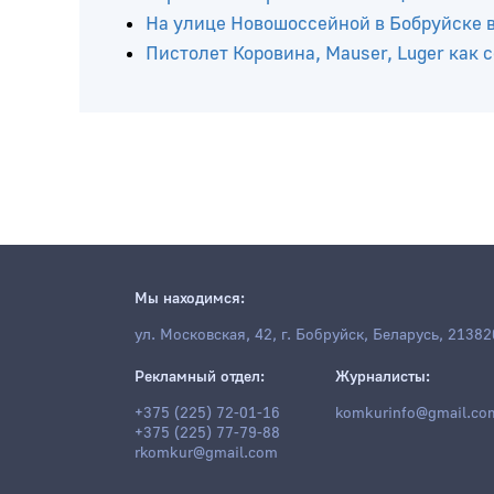
На дороге «Могилев – Бобруйск» 14-ле
В Бобруйске игроманка обокрала пожи
Страшная авария на Гомельщине: на мес
На улице Новошоссейной в Бобруйске в
Пистолет Коровина, Mauser, Luger как
Мы находимся:
ул. Московская, 42, г. Бобруйск, Беларусь, 21382
Рекламный отдел:
Журналисты: