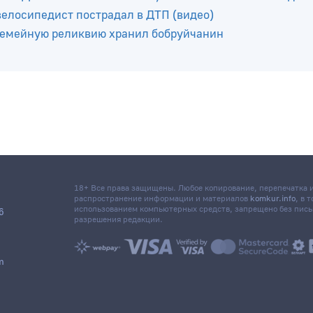
тний школьник сел за руль и устроил ДТП
лую соседку
те ДТП погибло 3 человека, в том числе 11-летняя дев
елосипедист пострадал в ДТП (видео)
 семейную реликвию хранил бобруйчанин
18+ Все права защищены. Любое копирование, перепечатка
распространение информации и материалов
komkur.info
, в 
использованием компьютерных средств, запрещено без пис
6
разрешения редакции.