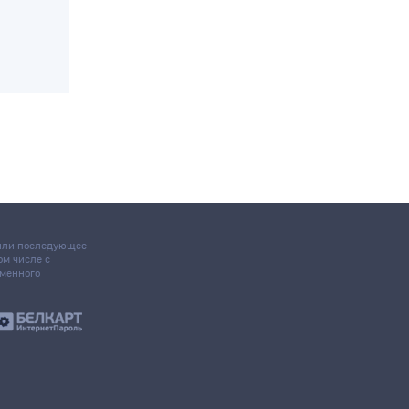
очка
 или последующее
том числе с
ьменного