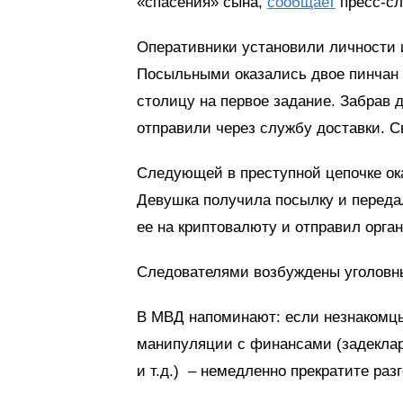
«спасения» сына,
сообщает
пресс-сл
Оперативники установили личности 
Посыльными оказались двое пинчан 1
столицу на первое задание. Забрав д
отправили через службу доставки. С
Следующей в преступной цепочке ока
Девушка получила посылку и переда
ее на криптовалюту и отправил орга
Следователями возбуждены уголовн
В МВД напоминают: если незнакомцы
манипуляции с финансами (задеклари
и т.д.) – немедленно прекратите ра