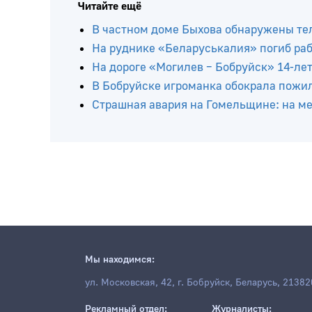
Читайте ещё
В частном доме Быхова обнаружены тел
На руднике «Беларуськалия» погиб ра
На дороге «Могилев – Бобруйск» 14-ле
В Бобруйске игроманка обокрала пожи
Страшная авария на Гомельщине: на мес
Мы находимся:
ул. Московская, 42, г. Бобруйск, Беларусь, 21382
Рекламный отдел:
Журналисты: