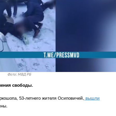
Фото: МВД РБ
шения свободы.
аркошопа, 53-летнего жителя Осиповичей,
вышли
ины.