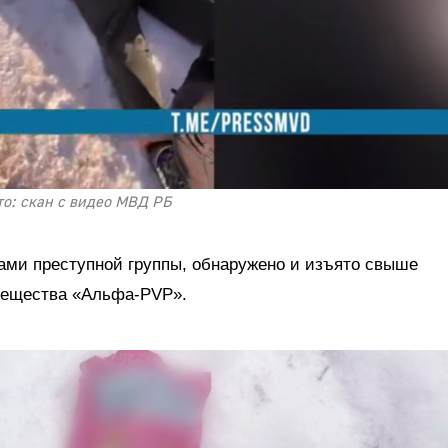
о: скан с видео МВД РБ
ками преступной группы, обнаружено и изъято свыше
 вещества «Альфа-PVP».