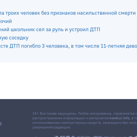
а троих человек без признаков насильственной смерти
бочий
тний школьник сел за руль и устроил ДТП
лую соседку
те ДТП погибло 3 человека, в том числе 11-летняя дев
18+ Все права защищены. Любое копирование, перепечатка
распространение информации и материалов
komkur.info
, в 
использованием компьютерных средств, запрещено без пис
6
разрешения редакции.