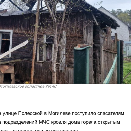
Могилевское областное УМЧС
а улице Полесской в Могилеве поступило спасателям
да подразделений МЧС кровля дома горела открытым
лась на улице, она не пострадала.