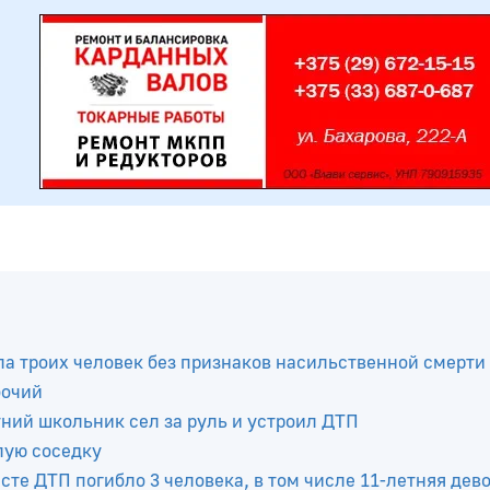
а троих человек без признаков насильственной смерти
бочий
тний школьник сел за руль и устроил ДТП
лую соседку
те ДТП погибло 3 человека, в том числе 11-летняя дев