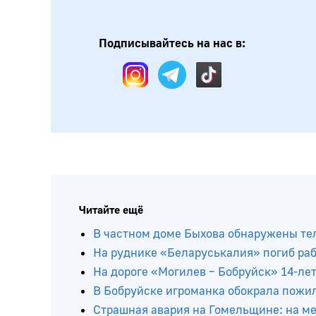
Подписывайтесь на нас в:
Читайте ещё
В частном доме Быхова обнаружены тел
На руднике «Беларуськалия» погиб ра
На дороге «Могилев – Бобруйск» 14-ле
В Бобруйске игроманка обокрала пожи
Страшная авария на Гомельщине: на мес