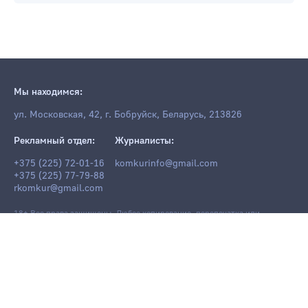
Мы находимся:
ул. Московская, 42, г. Бобруйск, Беларусь, 213826
Рекламный отдел:
Журналисты:
+375 (225) 72-01-16
komkurinfo@gmail.com
+375 (225) 77-79-88
rkomkur@gmail.com
18+ Все права защищены. Любое копирование, перепечатка или
последующее распространение информации и материалов
komkur.info
,
в том числе с использованием компьютерных средств, запрещено без
письменного разрешения редакции.