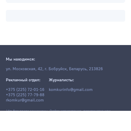
Мы находимся:
ул. Московская, 42, г. Бобруйск, Беларусь, 213826
Рекламный отдел:
Журналисты:
+375 (225) 72-01-16
komkurinfo@gmail.com
+375 (225) 77-79-88
rkomkur@gmail.com
18+ Все права защищены. Любое копирование, перепечатка или
последующее распространение информации и материалов
komkur.info
,
в том числе с использованием компьютерных средств, запрещено без
письменного разрешения редакции.