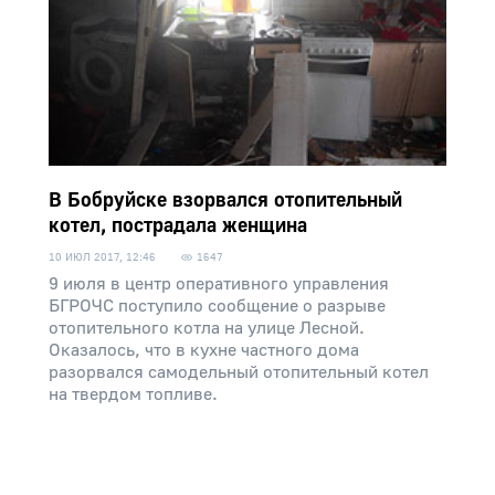
В Бобруйске взорвался отопительный
котел, пострадала женщина
10 ИЮЛ 2017, 12:46
1647
9 июля в центр оперативного управления
БГРОЧС поступило сообщение о разрыве
отопительного котла на улице Лесной.
Оказалось, что в кухне частного дома
разорвался самодельный отопительный котел
на твердом топливе.