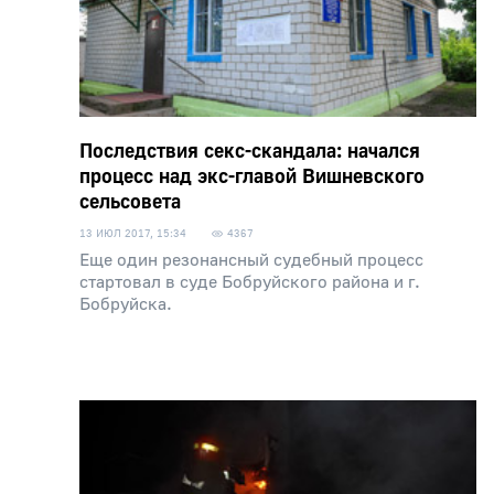
Последствия секс-скандала: начался
процесс над экс-главой Вишневского
сельсовета
13 ИЮЛ 2017, 15:34
4367
Еще один резонансный судебный процесс
стартовал в суде Бобруйского района и г.
Бобруйска.