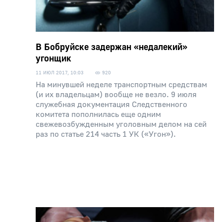
В Бобруйске задержан «недалекий»
угонщик
11 ИЮЛ 2017, 10:03
920
На минувшей неделе транспортным средствам
(и их владельцам) вообще не везло. 9 июля
служебная документация Следственного
комитета пополнилась еще одним
свежевозбужденным уголовным делом на сей
раз по статье 214 часть 1 УК («Угон»).