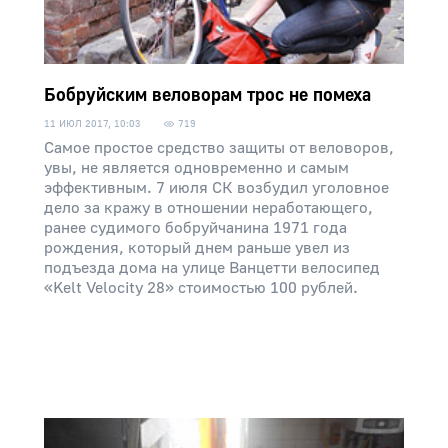
Бобруйским веловорам трос не помеха
11 ИЮЛ 2017, 10:03
719
Самое простое средство защиты от веловоров,
увы, не является одновременно и самым
эффективным. 7 июля СК возбудил уголовное
дело за кражу в отношении неработающего,
ранее судимого бобруйчанина 1971 года
рождения, который днем раньше увел из
подъезда дома на улице Ванцетти велосипед
«Kelt Velocity 28» стоимостью 100 рублей.