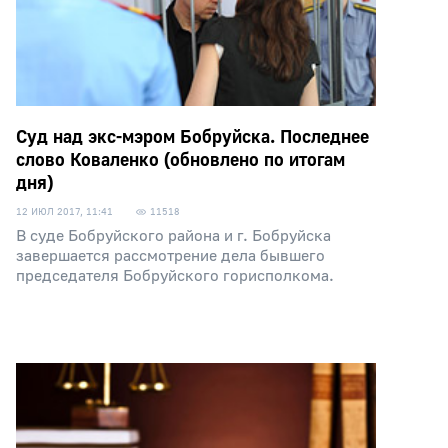
Суд над экс-мэром Бобруйска. Последнее
слово Коваленко (обновлено по итогам
дня)
12 ИЮЛ 2017, 11:41
11518
В суде Бобруйского района и г. Бобруйска
завершается рассмотрение дела бывшего
председателя Бобруйского горисполкома.