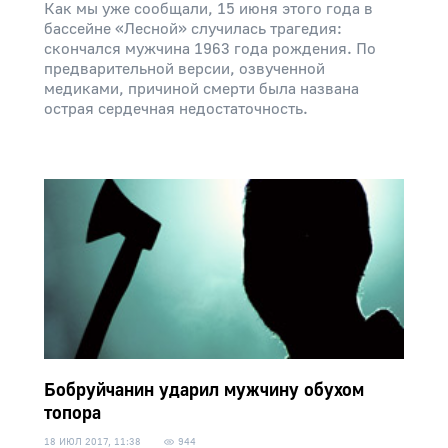
Как мы уже сообщали, 15 июня этого года в
бассейне «Лесной» случилась трагедия:
скончался мужчина 1963 года рождения. По
предварительной версии, озвученной
медиками, причиной смерти была названа
острая сердечная недостаточность.
Бобруйчанин ударил мужчину обухом
топора
18 ИЮЛ 2017, 11:38
944