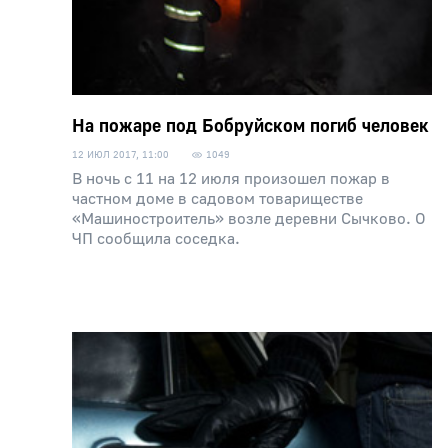
На пожаре под Бобруйском погиб человек
12 ИЮЛ 2017, 11:00
1049
В ночь с 11 на 12 июля произошел пожар в
частном доме в садовом товариществе
«Машиностроитель» возле деревни Сычково. О
ЧП сообщила соседка.