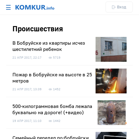
☰
Вход
Происшествия
В Бобруйске из квартиры исчез
шестилетний ребенок
21 АПР 2017, 22:17
5719
Пожар в Бобруйске на высоте в 25
метров
21 АПР 2017, 13:39
1452
500-килограммовая бомба лежала
буквально на дороге! (+видео)
19 АПР 2017, 11:10
1442
Семейный передел по-бобруйски