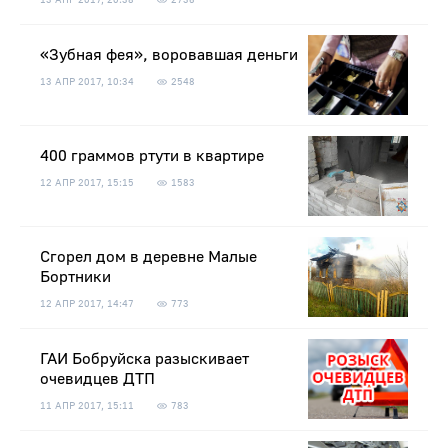
«Зубная фея», воровавшая деньги
13 АПР 2017, 10:34
2548
400 граммов ртути в квартире
12 АПР 2017, 15:15
1583
Сгорел дом в деревне Малые
Бортники
12 АПР 2017, 14:47
773
ГАИ Бобруйска разыскивает
очевидцев ДТП
11 АПР 2017, 15:11
783