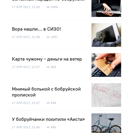
17 АПР 2017, 21:39
1040
Вора нашли... в СИЗО!
17 АПР 2017, 21:38
1057
Карта чужому – деньги на ветер
17 АПР 2017, 21:37
662
Мнимый больной с бобруйской
пропиской
17 АПР 2017, 21:37
648
У бобруйчанки похитили «Аиста»
17 АПР 2017, 21:36
486