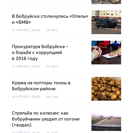
В Бобруйске столкнулись «Опель»
и «БМВ»
17 АПР 2017, 16:15
3572
Прокуратура Бобруйска –
о борьбе с коррупцией
в 2016 году
17 АПР 2017, 10:21
1221
Кража на полторы тонны в
Бобруйском районе
14 АПР 2017, 10:42
1168
Стрельба по колесам: как
бобруйчанин уходил от погони
(+видео)
13 АПР 2017, 20:38
2736