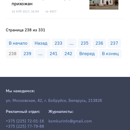
прихожан
10 АПР 2017, 16:54
4037
Страница 238 из 331
В начало
Назад
233
...
235
236
237
238
239
...
241
242
Вперед
В конец
Мы находимся:
ул. Московская, 42, г. Бобруйск, Беларусь, 213826
Рекламный отдел:
Журналисты:
+375 (225) 72-01-16
komkurinfo@gmail.com
+375 (225) 77-79-88