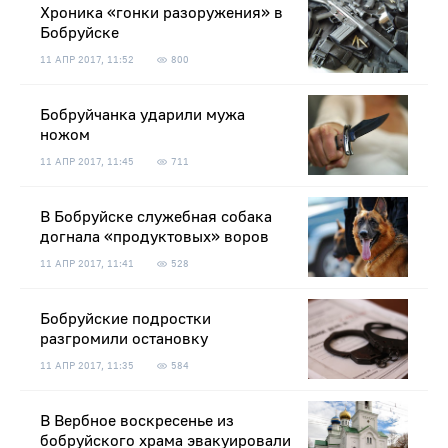
Хроника «гонки разоружения» в
Бобруйске
11 АПР 2017, 11:52
800
Бобруйчанка ударили мужа
ножом
11 АПР 2017, 11:45
711
В Бобруйске служебная собака
догнала «продуктовых» воров
11 АПР 2017, 11:41
528
Бобруйские подростки
разгромили остановку
11 АПР 2017, 11:35
584
В Вербное воскресенье из
бобруйского храма эвакуировали