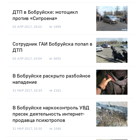
ДТП в Бобруйске: мотоцикл
против «Ситроена»
03 АПР 2017, 19:23
1999
Сотрудник ГАИ Бобруйска попал в
ДТП
03 АПР 2017, 14:54
3053
В Бобруйске раскрыто разбойное
нападение
31 МАР 2017, 10:33
2161
В Бобруйске наркоконтроль УВД
пресек деятельность интернет-
продавца психотропов
31 МАР 2017, 10:30
1066