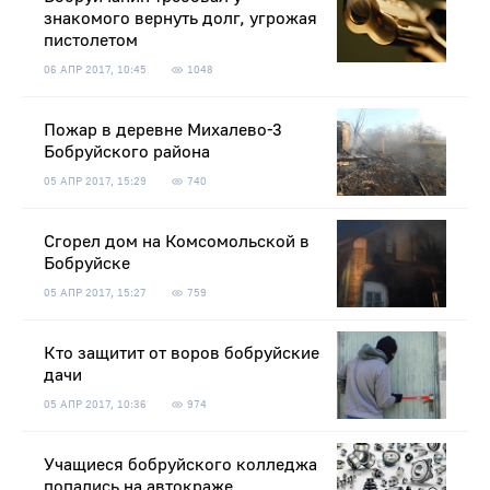
знакомого вернуть долг, угрожая
пистолетом
06 АПР 2017, 10:45
1048
Пожар в деревне Михалево-3
Бобруйского района
05 АПР 2017, 15:29
740
Сгорел дом на Комсомольской в
Бобруйске
05 АПР 2017, 15:27
759
Кто защитит от воров бобруйские
дачи
05 АПР 2017, 10:36
974
Учащиеся бобруйского колледжа
попались на автокраже