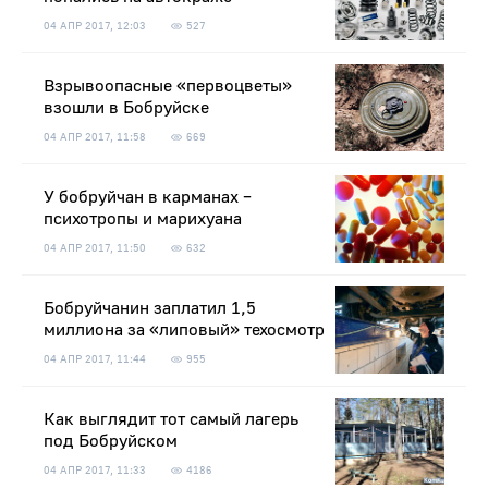
04 АПР 2017, 12:03
527
Взрывоопасные «первоцветы»
взошли в Бобруйске
04 АПР 2017, 11:58
669
У бобруйчан в карманах –
психотропы и марихуана
04 АПР 2017, 11:50
632
Бобруйчанин заплатил 1,5
миллиона за «липовый» техосмотр
04 АПР 2017, 11:44
955
Как выглядит тот самый лагерь
под Бобруйском
04 АПР 2017, 11:33
4186