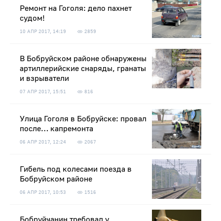
Ремонт на Гоголя: дело пахнет
судом!
10 АПР 2017, 14:19
2859
В Бобруйском районе обнаружены
артиллерийские снаряды, гранаты
и взрыватели
07 АПР 2017, 15:51
816
Улица Гоголя в Бобруйске: провал
после… капремонта
06 АПР 2017, 12:24
2067
Гибель под колесами поезда в
Бобруйском районе
06 АПР 2017, 10:53
1516
Бобруйчанин требовал у