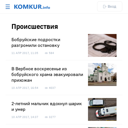
☰
Вход
Происшествия
Бобруйские подростки
разгромили остановку
11 АПР 2017, 11:35
584
В Вербное воскресенье из
бобруйского храма эвакуировали
прихожан
10 АПР 2017, 16:54
4037
2-летний мальчик вдохнул шарик
и умер
10 АПР 2017, 14:37
3277