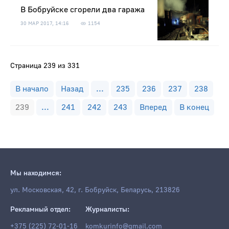
В Бобруйске сгорели два гаража
30 МАР 2017, 14:16
1154
Страница 239 из 331
В начало
Назад
...
235
236
237
238
239
...
241
242
243
Вперед
В конец
Мы находимся:
ул. Московская, 42, г. Бобруйск, Беларусь, 213826
Рекламный отдел:
Журналисты:
+375 (225) 72-01-16
komkurinfo@gmail.com