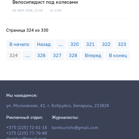
Велосипедист под колесами
30 ИЮЛ 2008, 12:30
1193
Страница 324 из 330
В начало
Назад
...
320
321
322
323
324
...
326
327
328
Вперед
В конец
Мы находимся:
ул. Московская, 42, г. Бобруйск, Беларусь, 213826
Рекламный отдел:
Журналисты:
+375 (225) 72-01-16
komkurinfo@gmail.com
+375 (225) 77-79-88