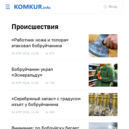
☰
Вход
Происшествия
«Работник ножа и топора»
атаковал бобруйчанина
24 АПР 2018, 11:56
873
Бобруйчанин украл
«Эсмеральду»
24 АПР 2018, 11:52
744
«Серебряный запас» с градусом
изъят у бобруйчанина
24 АПР 2018, 11:46
483
Внимание: по Бобруйску бегает