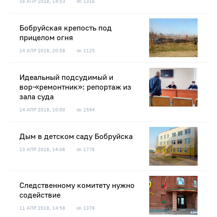
16 АПР 2018, 14:53
1316
Бобруйская крепость под
прицелом огня
14 АПР 2018, 20:58
1125
Идеальный подсудимый и
вор-«ремонтник»: репортаж из
зала суда
14 АПР 2018, 10:00
1594
Дым в детском саду Бобруйска
13 АПР 2018, 14:06
1776
Следственному комитету нужно
содействие
11 АПР 2018, 14:58
1378