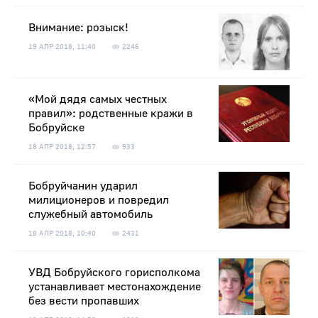
Внимание: розыск!
19 АПР 2018, 11:40
2246
«Мой дядя самых честных
правил»: родственные кражи в
Бобруйске
18 АПР 2018, 12:57
933
Бобруйчанин ударил
милиционеров и повредил
служебный автомобиль
18 АПР 2018, 10:40
2431
УВД Бобруйского горисполкома
устанавливает местонахождение
без вести пропавших