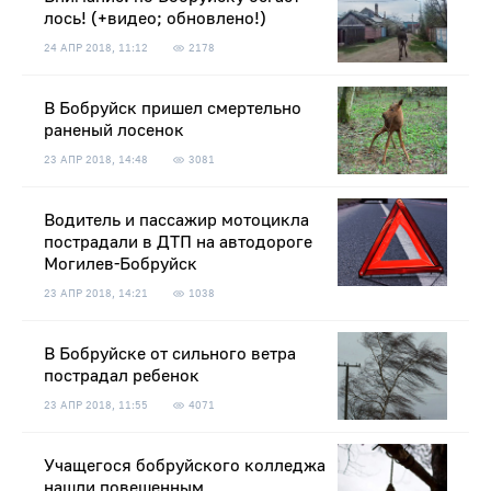
лось! (+видео; обновлено!)
24 АПР 2018, 11:12
2178
В Бобруйск пришел смертельно
раненый лосенок
23 АПР 2018, 14:48
3081
Водитель и пассажир мотоцикла
пострадали в ДТП на автодороге
Могилев-Бобруйск
23 АПР 2018, 14:21
1038
В Бобруйске от сильного ветра
пострадал ребенок
23 АПР 2018, 11:55
4071
Учащегося бобруйского колледжа
нашли повешенным