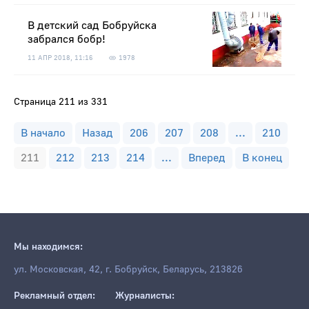
В детский сад Бобруйска
забрался бобр!
11 АПР 2018, 11:16
1978
Страница 211 из 331
В начало
Назад
206
207
208
...
210
211
212
213
214
...
Вперед
В конец
Мы находимся:
ул. Московская, 42, г. Бобруйск, Беларусь, 213826
Рекламный отдел:
Журналисты: