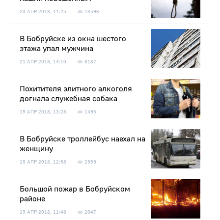
23 АПР 2018, 11:25
13596
В Бобруйске из окна шестого
этажа упал мужчина
21 АПР 2018, 14:10
8187
Похитителя элитного алкоголя
догнала служебная собака
19 АПР 2018, 13:28
1495
В Бобруйске троллейбус наехал на
женщину
19 АПР 2018, 12:58
2959
Большой пожар в Бобруйском
районе
19 АПР 2018, 11:48
2047