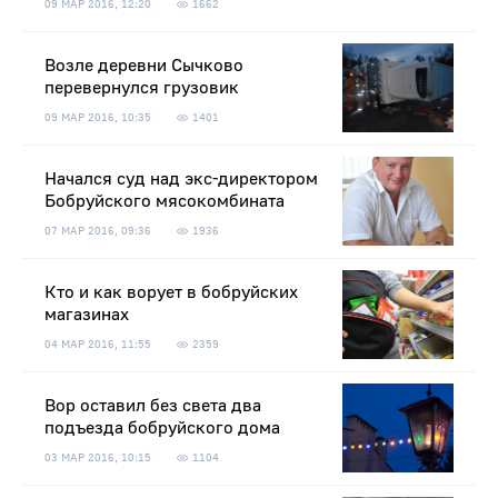
09 МАР 2016, 12:20
1662
Возле деревни Сычково
перевернулся грузовик
09 МАР 2016, 10:35
1401
Начался суд над экс-директором
Бобруйского мясокомбината
07 МАР 2016, 09:36
1936
Кто и как ворует в бобруйских
магазинах
04 МАР 2016, 11:55
2359
Вор оставил без света два
подъезда бобруйского дома
03 МАР 2016, 10:15
1104