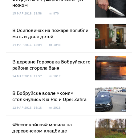
ножом
15 МАР 2016, 13:56
870
В Осиповичах на пожаре погибли
мать и двое детей
14 МАР 2016, 12:04
1048
В деревне Гороховка Бобруйского
района сгорела баня
14 МАР 2016, 11:57
1017
В Бобруйске возле «коня»
столкнулись Kia Rio и Opel Zafira
12 МАР 2016, 15:16
2018
«Беспокойная» могила на
деревенском кладбище