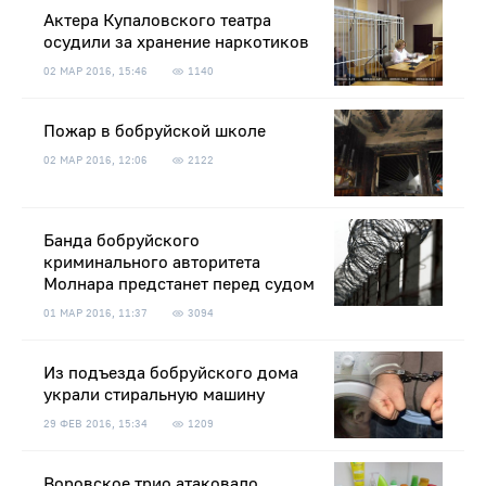
Актера Купаловского театра
осудили за хранение наркотиков
02 МАР 2016, 15:46
1140
Пожар в бобруйской школе
02 МАР 2016, 12:06
2122
Банда бобруйского
криминального авторитета
Молнара предстанет перед судом
01 МАР 2016, 11:37
3094
Из подъезда бобруйского дома
украли стиральную машину
29 ФЕВ 2016, 15:34
1209
Воровское трио атаковало