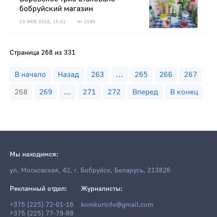
бобруйский магазин
29 ФЕВ 2016, 15:31
1090
Страница 268 из 331
В начало
Назад
263
...
265
266
267
268
269
...
271
272
Вперед
В конец
Мы находимся:
ул. Московская, 42, г. Бобруйск, Беларусь, 213826
Рекламный отдел:
Журналисты:
+375 (225) 72-01-16
komkurinfo@gmail.com
+375 (225) 77-79-88