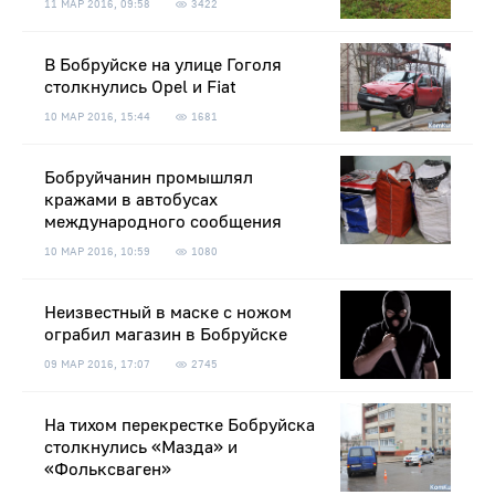
11 МАР 2016, 09:58
3422
В Бобруйске на улице Гоголя
столкнулись Opel и Fiat
10 МАР 2016, 15:44
1681
Бобруйчанин промышлял
кражами в автобусах
международного сообщения
10 МАР 2016, 10:59
1080
Неизвестный в маске с ножом
ограбил магазин в Бобруйске
09 МАР 2016, 17:07
2745
На тихом перекрестке Бобруйска
столкнулись «Мазда» и
«Фольксваген»