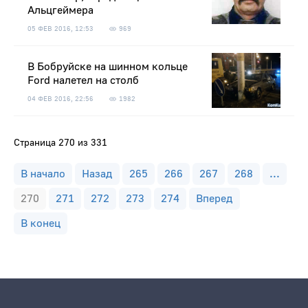
Альцгеймера
05 ФЕВ 2016, 12:53
969
В Бобруйске на шинном кольце
Ford налетел на столб
04 ФЕВ 2016, 22:56
1982
Страница 270 из 331
В начало
Назад
265
266
267
268
...
270
271
272
273
274
Вперед
В конец