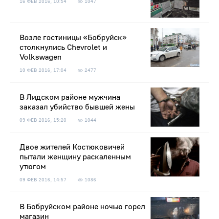
16 ФЕВ 2016, 10:54
1047
Возле гостиницы «Бобруйск»
столкнулись Chevrolet и
Volkswagen
10 ФЕВ 2016, 17:04
2477
В Лидском районе мужчина
заказал убийство бывшей жены
09 ФЕВ 2016, 15:20
1044
Двое жителей Костюковичей
пытали женщину раскаленным
утюгом
09 ФЕВ 2016, 14:57
1086
В Бобруйском районе ночью горел
магазин