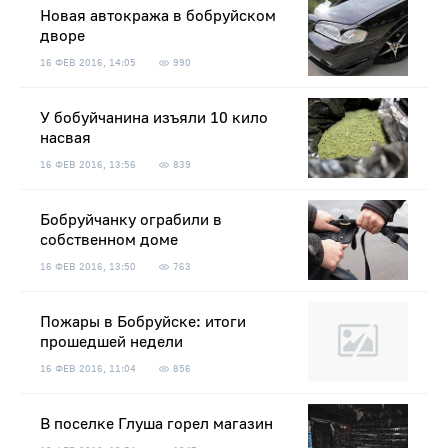
Новая автокража в бобруйском
дворе
16 ФЕВ 2016, 14:05
990
У бобуйчанина изъяли 10 кило
насвая
16 ФЕВ 2016, 13:56
839
Бобруйчанку ограбили в
собственном доме
16 ФЕВ 2016, 13:50
763
Пожары в Бобруйске: итоги
прошедшей недели
16 ФЕВ 2016, 11:04
856
В поселке Глуша горел магазин