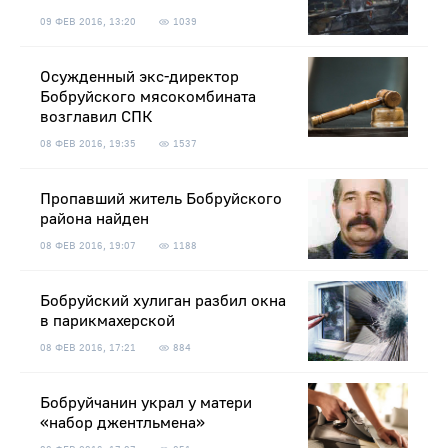
09 ФЕВ 2016, 13:20
1039
Осужденный экс-директор
Бобруйского мясокомбината
возглавил СПК
08 ФЕВ 2016, 19:35
1537
Пропавший житель Бобруйского
района найден
08 ФЕВ 2016, 19:07
1188
Бобруйский хулиган разбил окна
в парикмахерской
08 ФЕВ 2016, 17:21
884
Бобруйчанин украл у матери
«набор джентльмена»