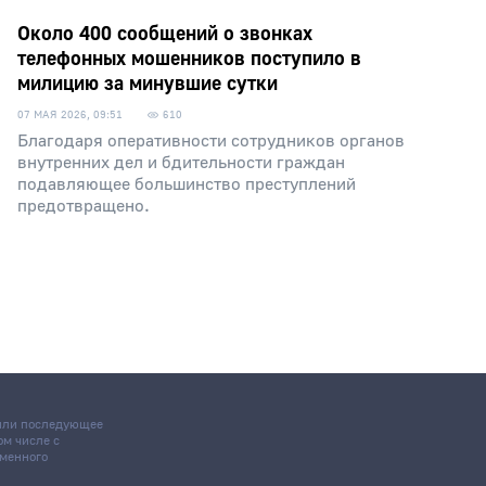
Около 400 сообщений о звонках
телефонных мошенников поступило в
милицию за минувшие сутки
07 МАЯ 2026, 09:51
610
Благодаря оперативности сотрудников органов
внутренних дел и бдительности граждан
подавляющее большинство преступлений
предотвращено.
 или последующее
том числе с
ьменного