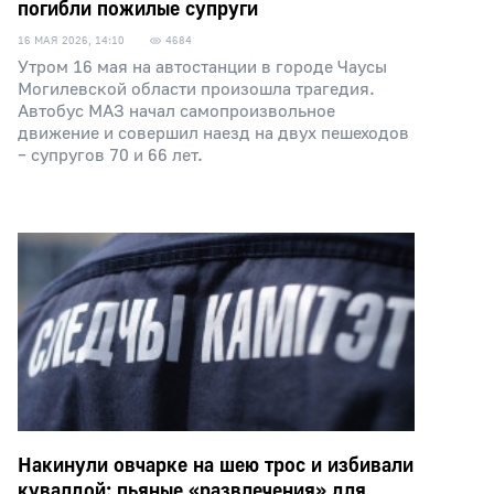
погибли пожилые супруги
16 МАЯ 2026, 14:10
4684
Утром 16 мая на автостанции в городе Чаусы
Могилевской области произошла трагедия.
Автобус МАЗ начал самопроизвольное
движение и совершил наезд на двух пешеходов
– супругов 70 и 66 лет.
Накинули овчарке на шею трос и избивали
кувалдой: пьяные «развлечения» для