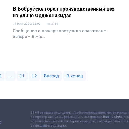
В Бобруйске горел производственный цех
на улице Орджоникидзе
07 МАЯ 2026, 12:03
2754
Сообщение о пожаре поступило спасателям
вечером 6 мая.
9
...
11
12
Вперед
В конец
18+ Все права защищены. Любое копирование, перепечатка
распространение информации и материалов
komkur.info
, в 
использованием компьютерных средств, запрещено без пис
6
разрешения редакции.