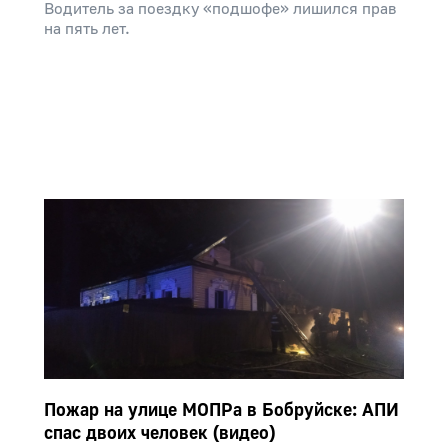
Водитель за поездку «подшофе» лишился прав
на пять лет.
Пожар на улице МОПРа в Бобруйске: АПИ
спас двоих человек (видео)