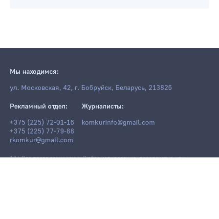
Мы находимся:
ул. Московская, 42, г. Бобруйск, Беларусь, 213826
Рекламный отдел:
Журналисты:
+375 (225) 72-01-16
komkurinfo@gmail.com
+375 (225) 77-79-88
rkomkur@gmail.com
18+ Все права защищены. Любое копирование, перепечатка или
последующее распространение информации и материалов
komkur.info
,
в том числе с использованием компьютерных средств, запрещено без
письменного разрешения редакции.