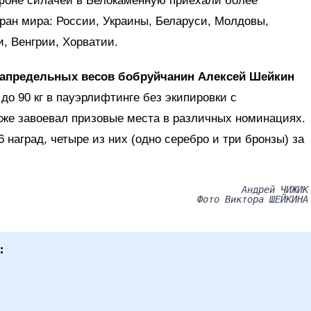
фоне силачей в Белокаменную приехали более
тран мира: России, Украины, Беларуси, Молдовы,
, Венгрии, Хорватии.
 запредельных весов бобруйчанин Алексей Шейкин
до 90 кг в пауэрлифтинге без экипировки с
кже завоевал призовые места в различных номинациях.
 наград, четыре из них (одно серебро и три бронзы) за
Андрей ЧИЖИК
Фото Виктора ШЕЙКИНА