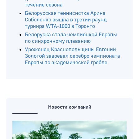
Читайте ещё
Белорусские борцы завоевали четыре
медали на старте турнира в Румынии
Арина Соболенко установила рекорд
десятилетия: 25 выигранных матчей в
течение сезона
Белорусская теннисистка Арина
Соболенко вышла в третий раунд
турнира WTA-1000 в Торонто
Белоруска стала чемпионкой Европы
по синхронному плаванию
Уроженец Краснопольщины Евгений
Золотой завоевал серебро чемпионата
Европы по академической гребле