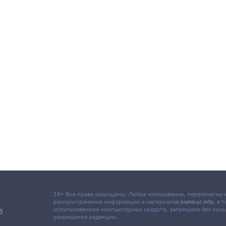
18+ Все права защищены. Любое копирование, перепечатка
распространение информации и материалов
komkur.info
, в 
использованием компьютерных средств, запрещено без пис
6
разрешения редакции.