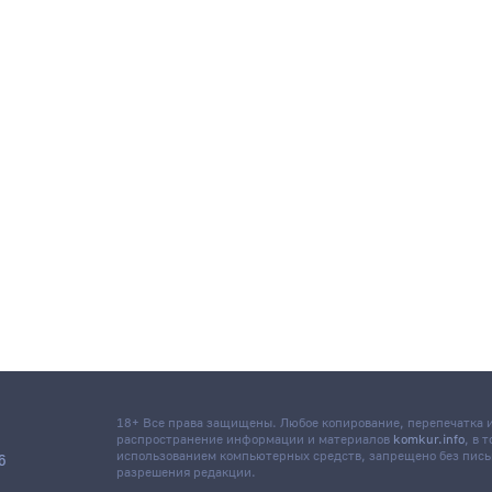
18+ Все права защищены. Любое копирование, перепечатка
распространение информации и материалов
komkur.info
, в 
использованием компьютерных средств, запрещено без пис
6
разрешения редакции.