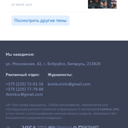
05 ИЮЛЯ 2024
Посмотреть другие темы
Мы находимся:
ул. Московская, 42, г. Бобруйск, Беларусь, 213826
Рекламный отдел:
Журналисты:
+375 (225) 72-01-16
komkurinfo@gmail.com
+375 (225) 77-79-88
rkomkur@gmail.com
18+ Все права защищены. Любое копирование, перепечатка или
последующее распространение информации и материалов
komkur.info
,
в том числе с использованием компьютерных средств, запрещено без
письменного разрешения редакции.