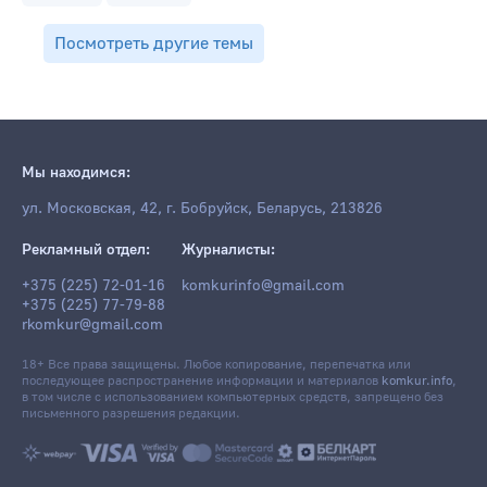
Посмотреть другие темы
Мы находимся:
ул. Московская, 42, г. Бобруйск, Беларусь, 213826
Рекламный отдел:
Журналисты:
+375 (225) 72-01-16
komkurinfo@gmail.com
+375 (225) 77-79-88
rkomkur@gmail.com
18+ Все права защищены. Любое копирование, перепечатка или
последующее распространение информации и материалов
komkur.info
,
в том числе с использованием компьютерных средств, запрещено без
письменного разрешения редакции.