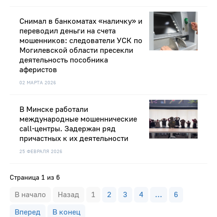
Снимал в банкоматах «наличку» и
переводил деньги на счета
мошенников: следователи УСК по
Могилевской области пресекли
деятельность пособника
аферистов
02 МАРТА 2026
В Минске работали
международные мошеннические
call-центры. Задержан ряд
причастных к их деятельности
25 ФЕВРАЛЯ 2026
Страница 1 из 6
В начало
Назад
1
2
3
4
...
6
Вперед
В конец