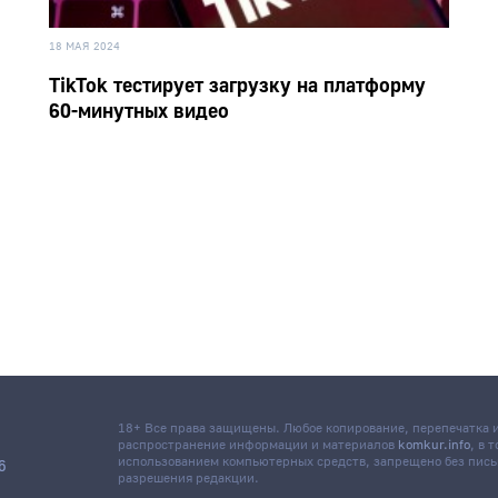
18 МАЯ 2024
TikTok тестирует загрузку на платформу
60-минутных видео
18+ Все права защищены. Любое копирование, перепечатка
распространение информации и материалов
komkur.info
, в 
использованием компьютерных средств, запрещено без пис
6
разрешения редакции.