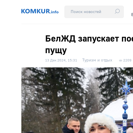
БелЖД запускает по
пущу
Туризм и отдых
13 Дек 2024, 15:31
2209