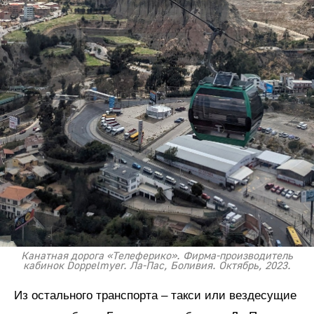
Канатная дорога «Телеферико». Фирма-производитель
кабинок Doppelmyer. Ла-Пас, Боливия. Октябрь, 2023.
Из остального транспорта – такси или вездесущие