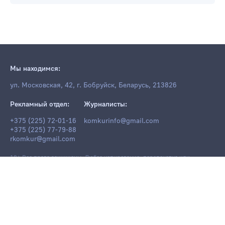
Мы находимся:
ул. Московская, 42, г. Бобруйск, Беларусь, 213826
Рекламный отдел:
Журналисты:
+375 (225) 72-01-16
komkurinfo@gmail.com
+375 (225) 77-79-88
rkomkur@gmail.com
18+ Все права защищены. Любое копирование, перепечатка или
последующее распространение информации и материалов
komkur.info
,
в том числе с использованием компьютерных средств, запрещено без
письменного разрешения редакции.