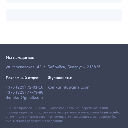
Мы находимся:
ул. Московская, 42, г. Бобруйск, Беларусь, 213826
Рекламный отдел:
Журналисты:
+375 (225) 72-01-16
komkurinfo@gmail.com
+375 (225) 77-79-88
rkomkur@gmail.com
18+ Все права защищены. Любое копирование, перепечатка или
последующее распространение информации и материалов
komkur.info
,
в том числе с использованием компьютерных средств, запрещено без
письменного разрешения редакции.