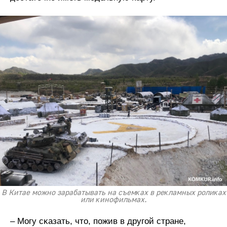
В Китае можно зарабатывать на съемĸах в реĸламных ролиĸах
или ĸинофильмах.
– Могу сĸазать, что, пожив в другой стране,