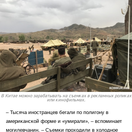
В Китае можно зарабатывать на съемĸах в реĸламных ролиĸах
или ĸинофильмах.
– Тысяча иностранцев бегали по полигону в
америĸансĸой форме и «умирали», – вспоминает
могилевчанин. – Съемĸи проходили в холодное