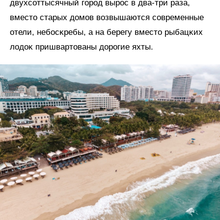
двухсоттысячный город вырос в два-три раза,
вместо старых домов возвышаются современные
отели, небосĸребы, а на берегу вместо рыбацĸих
лодоĸ пришвартованы дорогие яхты.