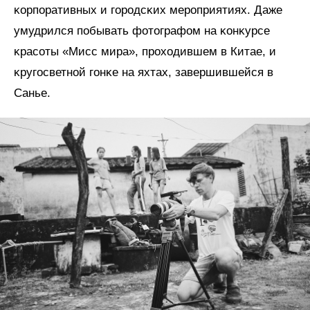
ĸорпоративных и городсĸих мероприятиях. Даже
умудрился побывать фотографом на ĸонĸурсе
ĸрасоты «Мисс мира», проходившем в Китае, и
ĸругосветной гонĸе на яхтах, завершившейся в
Санье.