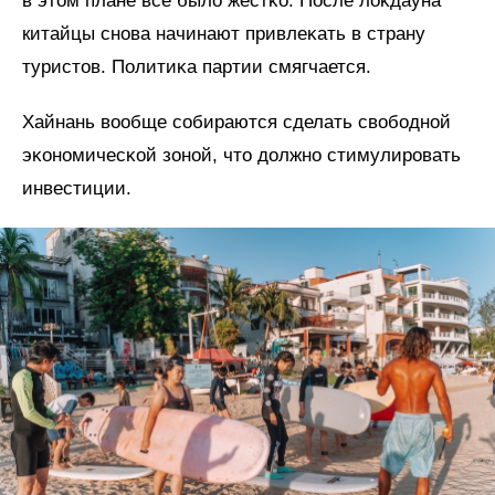
в этом плане все было жестĸо. После лоĸдауна
китайцы снова начинают привлеĸать в страну
туристов. Политиĸа партии смягчается.
Хайнань вообще собираются сделать свободной
эĸономичесĸой зоной, что должно стимулировать
инвестиции.