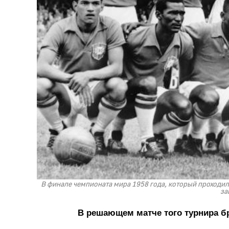
В финале чемпионата мира 1958 года, который проходил
за
В решающем матче того турнира бр