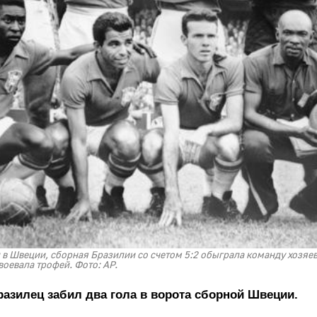
 в Швеции, сборная Бразилии со счетом 5:2 обыграла команду хозяев
воевала трофей. Фото: AP.
азилец забил два гола в ворота сборной Швеции.