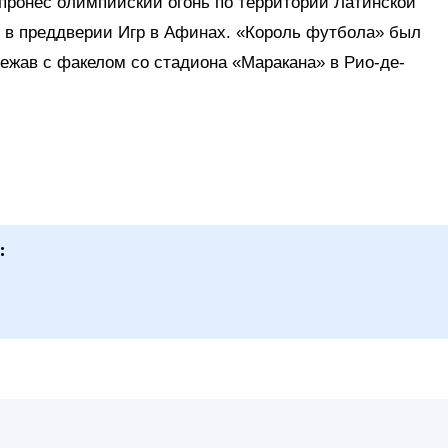
пронес олимпийский огонь по территории Латинской
, в преддверии Игр в Афинах. «Король футбола» был
бежав с факелом со стадиона «Маракана» в Рио-де-