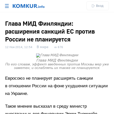
☰
Вход
Глава МИД Финляндии:
расширения санкций ЕС против
России не планируется
В мире
12 Ноя 2014, 12:54
676
Глава МИД Финляндии
По его словам, эффект введенных против Москвы мер уже
заметен, и ослаблять их также не планируется.
Евросоюз не планирует расширять санкции
в отношении России на фоне ухудшения ситуации
на Украине.
Такое мнение высказал в среду министр
иностранных дел Финляндии Эркки Туомиойя.