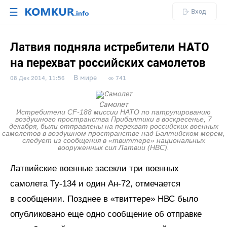
☰
Вход
Латвия подняла истребители НАТО
на перехват российских самолетов
В мире
08 Дек 2014, 11:56
741
Самолет
Истребители CF-188 миссии НАТО по патрулированию
воздушного пространства Прибалтики в воскресенье, 7
декабря, были отправлены на перехват российских военных
самолетов в воздушном пространстве над Балтийском морем,
следует из сообщения в «твиттере» национальных
вооруженных сил Латвии (НВС).
Латвийские военные засекли три военных
самолета Ту-134 и один Ан-72, отмечается
в сообщении. Позднее в «твиттере» НВС было
опубликовано еще одно сообщение об отправке