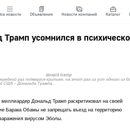
Все новости
Объявления
Новости компаний
Каталог
 Трамп усомнился в психическ
donald tramp
чередной раз подвергся критике, на этот раз из уст одного из 
й США – Дональда Трампа.
 миллиардер Дональд Трамп раскритиковал на своей
ние Барака Обамы не запрещать въезд на территорию
заражения вирусом Эболы.