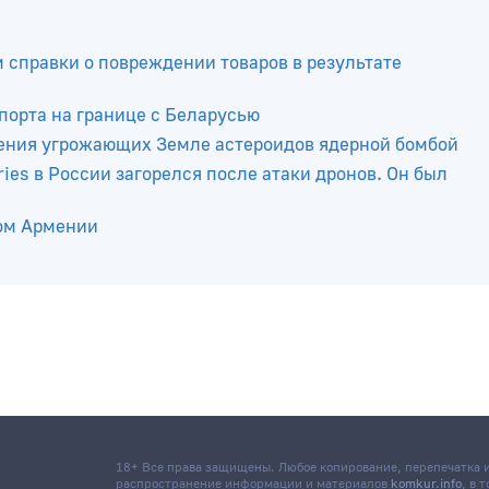
м справки о повреждении товаров в результате
порта на границе с Беларусью
ения угрожающих Земле астероидов ядерной бомбой
ies в России загорелся после атаки дронов. Он был
ром Армении
18+ Все права защищены. Любое копирование, перепечатка
распространение информации и материалов
komkur.info
, в 