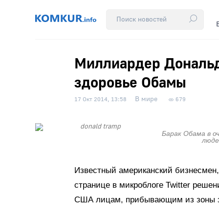
Миллиардер Дональд
здоровье Обамы
В мире
17 Окт 2014, 13:58
679
Барак Обама в о
люде
Известный американский бизнесмен,
странице в микроблоге Twitter реше
США лицам, прибывающим из зоны 