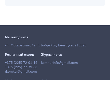
Мы находимся:
ул. Московская, 42, г. Бобруйск, Беларусь, 213826
Рекламный отдел:
Журналисты:
+375 (225) 72-01-16
komkurinfo@gmail.com
+375 (225) 77-79-88
rkomkur@gmail.com
18+ Все права защищены. Любое копирование, перепечатка или
последующее распространение информации и материалов
komkur.info
,
в том числе с использованием компьютерных средств, запрещено без
письменного разрешения редакции.