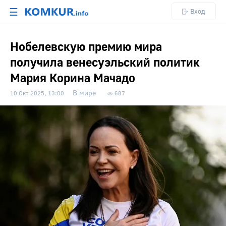
☰
Вход
Нобелевскую премию мира
получила венесуэльский политик
Мария Корина Мачадо
В мире
10 Окт 2025, 13:00
687