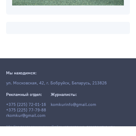
Мы находимся:
ул. Московская, 42, г. Бобруйск, Беларусь, 213826
Рекламный отдел:
Журналисты:
+375 (225) 72-01-16
komkurinfo@gmail.com
+375 (225) 77-79-88
rkomkur@gmail.com
18+ Все права защищены. Любое копирование, перепечатка или
последующее распространение информации и материалов
komkur.info
,
в том числе с использованием компьютерных средств, запрещено без