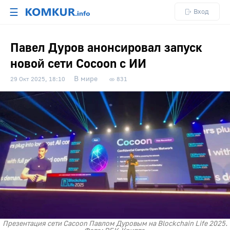
☰
Вход
Павел Дуров анонсировал запуск
новой сети Cocoon с ИИ
В мире
29 Окт 2025, 18:10
831
Презентация сети Cacoon Павлом Дуровым на Blockchain Life 2025.